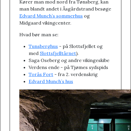
Kører man mod nord fra Tønsberg, kan
man blandt andet i Åsgårdstrand besøge
Edvard Munch’s sommerhus
og
Midgaard vikingcenter.
Hvad bør man se:
Tunsberghus
- på Slottsfjellet og
med
Slottsfjelltårnet
).
Saga Oseberg og andre vikingeskibe
Verdens ende - på Tjømes sydspids
Torås Fort
- fra 2. verdenskrig
Edvard Munch’s hus