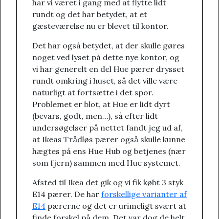
har vi været i gang med at flytte lidt
rundt og det har betydet, at et
gæsteværelse nu er blevet til kontor.
Det har også betydet, at der skulle gøres
noget ved lyset på dette nye kontor, og
vi har generelt en del Hue pærer drysset
rundt omkring i huset, så det ville være
naturligt at fortsætte i det spor.
Problemet er blot, at Hue er lidt dyrt
(bevars, godt, men…), så efter lidt
undersøgelser på nettet fandt jeg ud af,
at Ikeas Trådløs pærer også skulle kunne
hægtes på ens Hue Hub og betjenes (nær
som fjern) sammen med Hue systemet.
Afsted til Ikea det gik og vi fik købt 3 styk
E14 pærer. De har
forskellige varianter af
E14
pærerne og det er urimeligt svært at
finde forskel på dem. Det var dog de helt