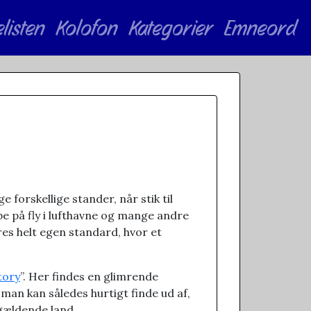
elisten
Kolofon
Kategorier
Emneord
 forskellige stander, når stik til
be på fly i lufthavne og mange andre
res helt egen standard, hvor et
tory
”. Her findes en glimrende
 man kan således hurtigt finde ud af,
ågældende land.