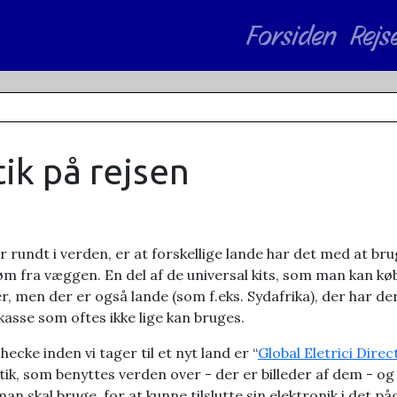
Forsiden
Rejs
tik på rejsen
rundt i verden, er at forskellige lande har det med at bruge
øm fra væggen. En del af de universal kits, som man kan kø
r, men der er også lande (som f.eks. Sydafrika), der har de
asse som oftes ikke lige kan bruges.
hecke inden vi tager til et nyt land er “
Global Eletrici Direc
tik, som benyttes verden over - der er billeder af dem - og
 skal bruge, for at kunne tilslutte sin elektronik i det p