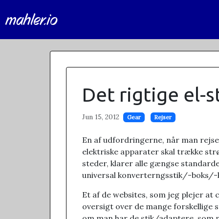
mahler.io
Det rigtige el-s
Jun 15, 2012
Gear
Rejser
En af udfordringerne, når man rejser 
elektriske apparater skal trække str
steder, klarer alle gængse standarde
universal konverterngsstik/-boks/-k
Et af de websites, som jeg plejer at c
oversigt over de mange forskellige s
om man har de stik/adaptere, som man