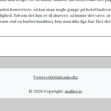
uden konvertere, så kan man nogle gange på hotel badevær
ighed. Selvom det kun er til shavere, så kunne det være, a
røm end en barbermaskine), hvis man ikke lige har fået det 
Twitter
GitHub
LinkedIn
© 2026 Copyright:
mahler.io