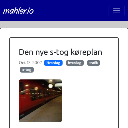
mahler.io
Den nye s-tog køreplan
Oct 13, 2007
Hverdag
hverdag
trafik
s-tog