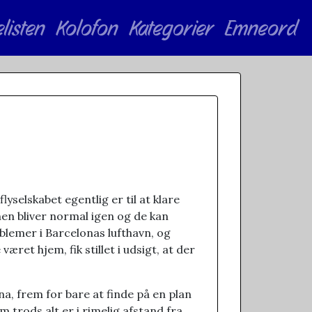
elisten
Kolofon
Kategorier
Emneord
lyselskabet egentlig er til at klare
nen bliver normal igen og de kan
oblemer i Barcelonas lufthavn, og
ret hjem, fik stillet i udsigt, at der
a, frem for bare at finde på en plan
om trods alt er i rimelig afstand fra