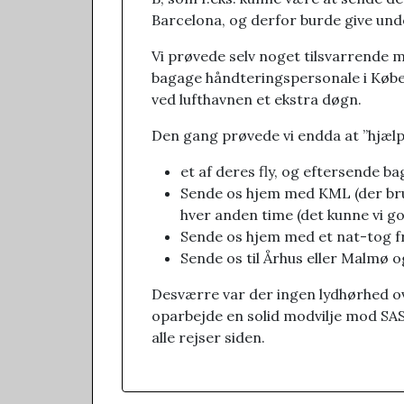
Barcelona, og derfor burde give unde
Vi prøvede selv noget tilsvarrende 
bagage håndteringspersonale i Køben
ved lufthavnen et ekstra døgn.
Den gang prøvede vi endda at ”hjælp
et af deres fly, og eftersende ba
Sende os hjem med KML (der bru
hver anden time (det kunne vi god
Sende os hjem med et nat-tog fr
Sende os til Århus eller Malmø og
Desværre var der ingen lydhørhed over
oparbejde en solid modvilje mod SAS o
alle rejser siden.