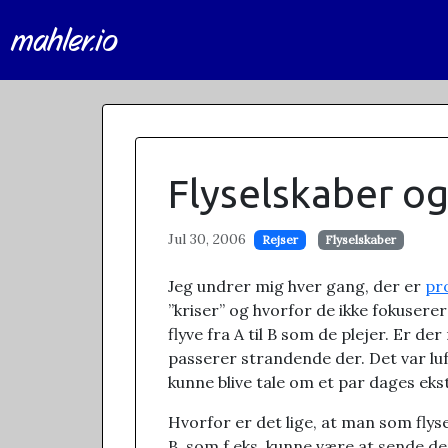
mahler.io
Flyselskaber o
Jul 30, 2006
Rejser
Flyselskaber
Jeg undrer mig hver gang, der er
pr
”kriser” og hvorfor de ikke fokusere
flyve fra A til B som de plejer. Er 
passerer strandende der. Det var luft
kunne blive tale om et par dages eks
Hvorfor er det lige, at man som flys
B, som f.eks. kunne være at sende dem