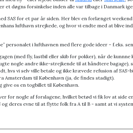
r et døgns forsinkelse inden alle var tilbage i Danmark ig
med SAS for et par år siden. Her blev en forlænget weekend
hans lufthavn strejkede, og hvor vi endte med at blive ind
e” personalet i lufthavnen med flere gode ideer – f.eks. s
gagen (med fly, lastbil eller skib for pokker), når de kunnne
gte nogle andre ikke-strejkende til at håndtere bagage)
t, hvs vi selv ville betale og ikke krævede refusion af SAS-bi
a Amsterdam til København (ja, de findes stadigt).
 give os en togbillet til København.
 for nogle af forslagene, hvilket betød vi fik lov at side en
g deres evne til at flytte folk fra A til B - samt at vi syst