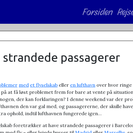
Forsiden
Rejs
g strandede passagerer
oblemer
med
et flyselskab
eller
en lufthavn
over hvor ringe f
r på at få løst problemet frem for bare at vente på situatio
der nogen, der kan forklaringen? I denne weekend var der pr
havnen den var gal med, og passagererne, der skulle have væ
tra ophold, indtil lufthavnen fungerede igen…
elskab foretrækker at have strandede passagerer i Barcelon
 med fly – eller lejede busser til
Madrid
eller
Marsellie
, s