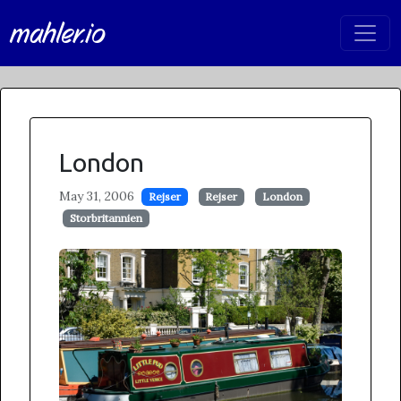
mahler.io
London
May 31, 2006
Rejser
Rejser
London
Storbritannien