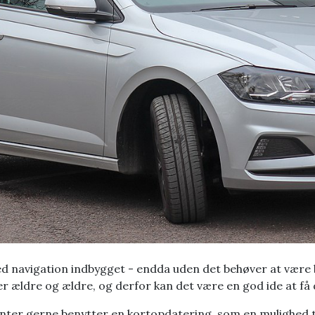
 navigation indbygget - endda uden det behøver at være bi
ver ældre og ældre, og derfor kan det være en god ide at f
center gerne benytter en kortopdatering, som en mulighed ti