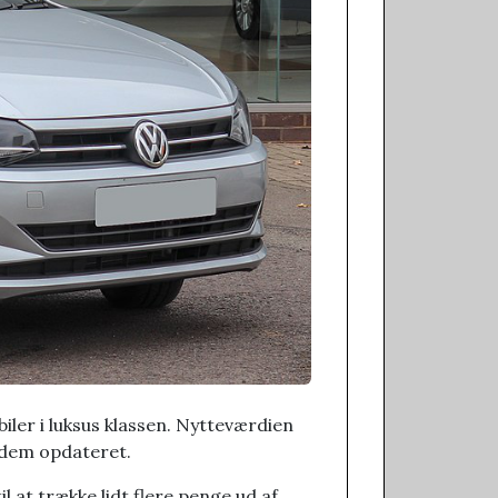
ler i luksus klassen. Nytteværdien
å dem opdateret.
l at trække lidt flere penge ud af