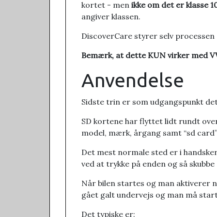
kortet - men
ikke om det er klasse 1
angiver klassen.
DiscoverCare styrer selv processen o
Bemærk, at dette KUN virker med VW 
Anvendelse
Sidste trin er som udgangspunkt det s
SD kortene har flyttet lidt rundt ove
model, mærk, årgang samt “sd card” s
Det mest normale sted er i handskeru
ved at trykke på enden og så skubbe de
Når bilen startes og man aktiverer 
gået galt undervejs og man må start
Det typiske er: