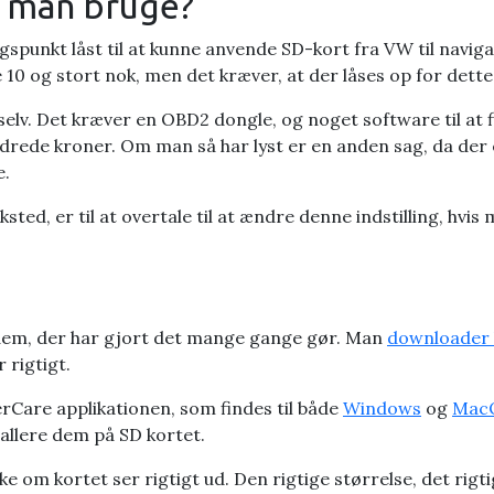
n man bruge?
punkt låst til at kunne anvende SD-kort fra VW til navigat
 10 og stort nok, men det kræver, at der låses op for dette 
 selv. Det kræver en OBD2 dongle, og noget software til at 
de kroner. Om man så har lyst er en anden sag, da der er en
e.
ksted, er til at overtale til at ændre denne indstilling, hvi
 dem, der har gjort det mange gange gør. Man
downloader k
 rigtigt.
Care applikationen, som findes til både
Windows
og
Mac
allere dem på SD kortet.
 om kortet ser rigtigt ud. Den rigtige størrelse, det rigti