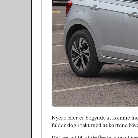
Nyere biler er begyndt at komme med
falder dog i takt med at kortene bli
Det ser ud til, at de fleste bilprodu