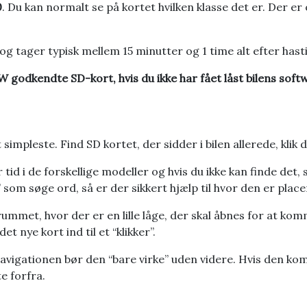
0
. Du kan normalt se på kortet hvilken klasse det er. Der er o
g tager typisk mellem 15 minutter og 1 time alt efter hast
godkendte SD-kort, hvis du ikke har fået låst bilens softw
impleste. Find SD kortet, der sidder i bilen allerede, klik d
r tid i de forskellige modeller og hvis du ikke kan finde det
om søge ord, så er der sikkert hjælp til hvor den er place
mmet, hvor der er en lille låge, der skal åbnes for at komme
t nye kort ind til et “klikker”.
navigationen bør den “bare virke” uden videre. Hvis den k
e forfra.