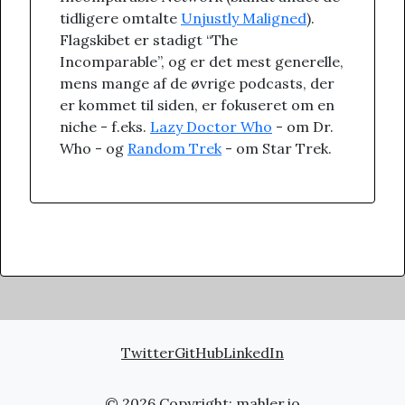
tidligere omtalte
Unjustly Maligned
).
Flagskibet er stadigt “The
Incomparable”, og er det mest generelle,
mens mange af de øvrige podcasts, der
er kommet til siden, er fokuseret om en
niche - f.eks.
Lazy Doctor Who
- om Dr.
Who - og
Random Trek
- om Star Trek.
Twitter
GitHub
LinkedIn
© 2026 Copyright:
mahler.io