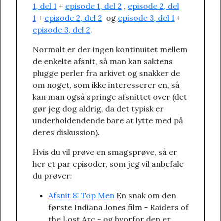
1, del 1
+
episode 1, del 2
,
episode 2, del
1
+
episode 2, del 2
og
episode 3, del 1
+
episode 3, del 2
.
Normalt er der ingen kontinuitet mellem
de enkelte afsnit, så man kan saktens
plugge perler fra arkivet og snakker de
om noget, som ikke interesserer en, så
kan man også springe afsnittet over (det
gør jeg dog aldrig, da det typisk er
underholdendende bare at lytte med på
deres diskussion).
Hvis du vil prøve en smagsprøve, så er
her et par episoder, som jeg vil anbefale
du prøver:
Afsnit 8: Top Men
En snak om den
første Indiana Jones film - Raiders of
the Lost Arc - og hvorfor den er