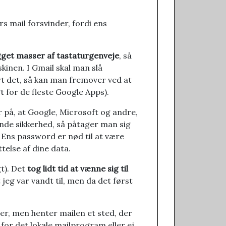
års mail forsvinder, fordi ens
get masser af tastaturgenveje
, så
kinen. I Gmail skal man slå
rt det, så kan man fremover ved at
gt for de fleste Google Apps).
 på, at Google, Microsoft og andre,
ende sikkerhed, så påtager man sig
. Ens password er nød til at være
ttelse af dine data.
gt). Det
tog lidt tid at vænne sig til
jeg var vandt til, men da det først
er, men henter mailen et sted, der
for det lokale mailprogram eller ej.