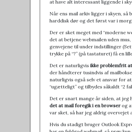
at have alt interessant liggende i sky
Når ens mail arkiv ligger i skyen, så 
harddisk dør og det først var i morg
Der er sket meget med “moderne we
det at betjene webmailen uden mus, e
genvejene til under indstillinger (S
trykke på “?” (på tastaturet) få en li
Det er naturligvis
ikke problemfrit at
der håndterer tusindvis af mailbokse
naturligvis også selv et ansvar for a
“ugætteligt” og tilbydes såkaldt “2 fa
Det er snart mange år siden, at jeg 
det at mail foregik i en browser
og at
var sket, så har jeg aldrig overvejet a
Hvis du stadigt bruger Outlook Expr
har en fuldgod webmail, så prøv kun a