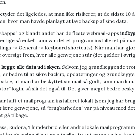
en.
betyder det ligeledes, at man ikke risikerer, at de sidste 10 
en, hvor man havde planlagt at lave backup af sine data.
bapps” og blandt andet har de fleste webmail-apps
indbyg
r lige så enkelt som var det et program installeret på mas
ettings -> General -> Keyboard shortcuts). Når man har gjo
lle oversigt frem, hvor alle genvejene står (det gælder i øvri
 lægge alle data ud i skyen
. Selvom jeg grundlæggende tror
, er bedre til at sikre backup, opdateringer og grundlægg
t sikre, at man har beskyttet sin mail så godt, som man kan
ktor” login, så slå det også til. Det giver meget bedre besky
har haft et mailprogram installeret lokalt (som jeg har bru
 lære genvejene, så “brugbarheden” var på niveau med det 
t gå tilbage.
ess, Eudora, Thunderbird eller andre lokale mailprogramm
t bruge webmail’en i en uge eller to, og se om du har brug 