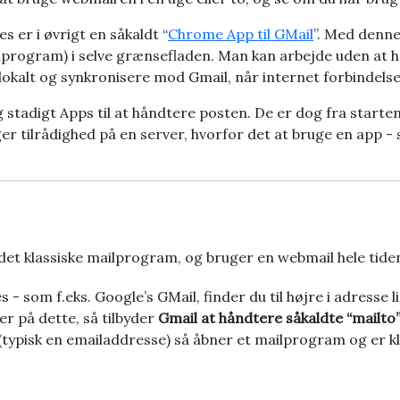
 er i øvrigt en såkaldt “
Chrome App til GMail
”. Med denne
ilprogram) i selve grænsefladen. Man kan arbejde uden at ha
alt og synkronisere mod Gmail, når internet forbindelsen
stadigt Apps til at håndtere posten. De er dog fra starten
gger tilrådighed på en server, hvorfor det at bruge en app -
det klassiske mailprogram, og bruger en webmail hele tiden, 
 - som f.eks. Google’s GMail, finder du til højre i adresse l
ker på dette, så tilbyder
Gmail at håndtere såkaldte “mailto”
(typisk en emailaddresse) så åbner et mailprogram og er kla