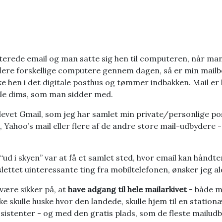
erede email og man satte sig hen til computeren, når man
flere forskellige computere gennem dagen, så er min mailb
ke hen i det digitale posthus og tømmer indbakken. Mail er
tale dims, som man sidder med.
vet Gmail, som jeg har samlet min private/personlige pos
 Yahoo’s mail eller flere af de andre store mail-udbydere -
“ud i skyen” var at få et samlet sted, hvor email kan håndter
lettet uinteressante ting fra mobiltelefonen, ønsker jeg al
 være sikker på, at
have adgang til hele mailarkivet
- både m
ikke skulle huske hvor den landede, skulle hjem til en statio
assistenter - og med den gratis plads, som de fleste mailud