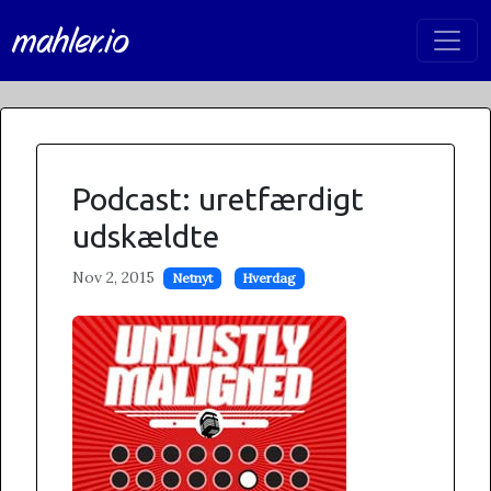
mahler.io
Podcast: uretfærdigt
udskældte
Nov 2, 2015
Netnyt
Hverdag