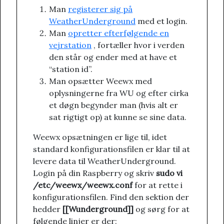
Man
registerer sig på
WeatherUnderground
med et login.
Man
opretter efterfølgende en
vejrstation
, fortæller hvor i verden
den står og ender med at have et
“station id”.
Man opsætter Weewx med
oplysningerne fra WU og efter cirka
et døgn begynder man (hvis alt er
sat rigtigt op) at kunne se sine data.
Weewx opsætningen er lige til, idet
standard konfigurationsfilen er klar til at
levere data til WeatherUnderground.
Login på din Raspberry og skriv
sudo vi
/etc/weewx/weewx.conf
for at rette i
konfigurationsfilen. Find den sektion der
hedder
[[Wunderground]]
og sørg for at
følgende linjer er der: