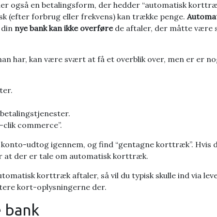
der også en betalingsform, der hedder “automatisk korttræk”
k (efter forbrug eller frekvens) kan trække penge.
Automat
 din
nye bank kan ikke overføre
de aftaler, der måtte være s
an har, kan være svært at få et overblik over, men er er no
ter.
 betalingstjenester.
-clik commerce”.
 konto-udtog igennem, og find “gentagne korttræk”. Hvis de
r at der er tale om automatisk korttræk.
tomatisk korttræk aftaler, så vil du typisk skulle ind via l
atere kort-oplysningerne der.
e bank