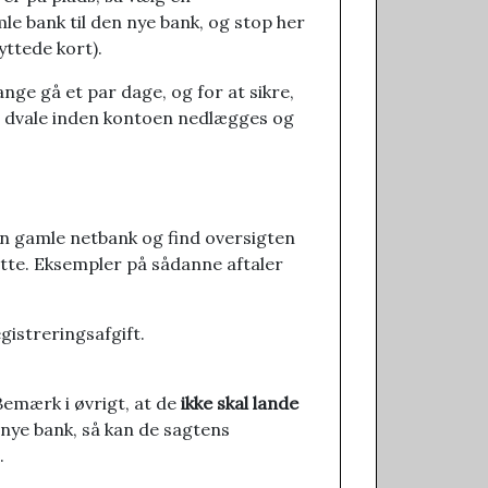
le bank til den nye bank, og stop her
yttede kort).
ge gå et par dage, og for at sikre,
ges dvale inden kontoen nedlægges og
en gamle netbank og find oversigten
lette. Eksempler på sådanne aftaler
gistreringsafgift.
 Bemærk i øvrigt, at de
ikke skal lande
 nye bank, så kan de sagtens
.