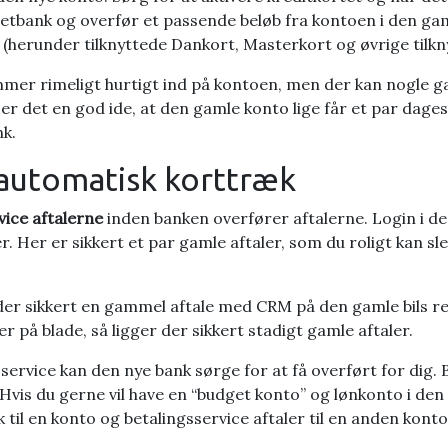
etbank og overfør et passende beløb fra kontoen i den gam
(herunder tilknyttede Dankort, Masterkort og øvrige tilkn
mer rimeligt hurtigt ind på kontoen, men der kan nogle gan
så er det en god ide, at den gamle konto lige får et par da
nk.
 automatisk korttræk
vice
aftalerne
inden banken overfører aftalerne. Login i d
ger. Her er sikkert et par gamle aftaler, som du roligt kan s
er der sikkert en gammel aftale med CRM på den gamle bils re
på blade, så ligger der sikkert stadigt gamle aftaler.
gsservice kan den nye bank sørge for at få overført for dig.
 Hvis du gerne vil have en “budget konto” og lønkonto i den
til en konto og betalingsservice aftaler til en anden konto