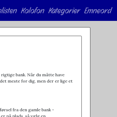
elisten
Kolofon
Kategorier
Emneord
rigtige bank. Når du måtte have
e det meste for dig, men der er lige et
rførsel fra den gamle bank -
 er på plads, så vælg en