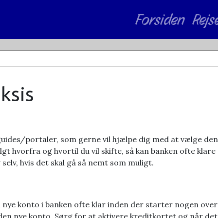
Forsiden
Rejs
ksis
des/portaler, som gerne vil hjælpe dig med at vælge den 
algt hvorfra og hvortil du vil skifte, så kan banken ofte klar
selv, hvis det skal gå så nemt som muligt.
n nye konto i banken ofte klar inden der starter nogen ove
den nye konto. Sørg for at aktivere kreditkortet og når det