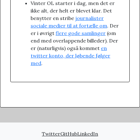
Vinter OL starter i dag, men det er
ikke alt, der helt er blevet klar. Det
benytter en stribe
journalister
sociale medier til at fortælle om
. Der
er i øvrigt
flere gode samlinger
(om
end med overlappende billeder). Der
er (naturligvis) også kommet
en
twitter konto, der løbende følger
med
.
Twitter
GitHub
LinkedIn