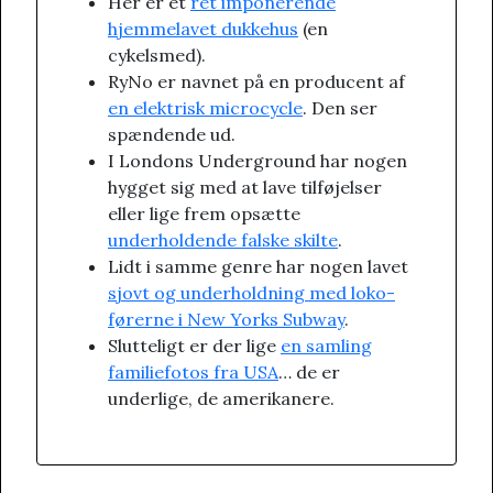
Her er et
ret imponerende
hjemmelavet dukkehus
(en
cykelsmed).
RyNo er navnet på en producent af
en elektrisk microcycle
. Den ser
spændende ud.
I Londons Underground har nogen
hygget sig med at lave tilføjelser
eller lige frem opsætte
underholdende falske skilte
.
Lidt i samme genre har nogen lavet
sjovt og underholdning med loko-
førerne i New Yorks Subway
.
Slutteligt er der lige
en samling
familiefotos fra USA
… de er
underlige, de amerikanere.