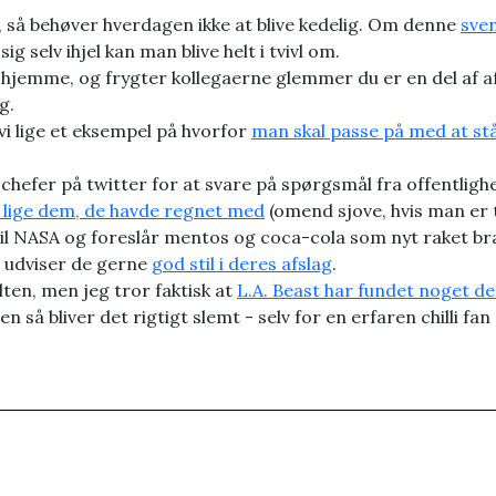
, så behøver hverdagen ikke at blive kedelig. Om denne
sven
sig selv ihjel kan man blive helt i tvivl om.
hjemme, og frygter kollegaerne glemmer du er en del af af
g.
i lige et eksempel på hvorfor
man skal passe på med at stå
hefer på twitter for at svare på spørgsmål fra offentlighe
 lige dem, de havde regnet med
(omend sjove, hvis man er t
il NASA og foreslår mentos og coca-cola som nyt raket b
d udviser de gerne
god stil i deres afslag
.
lten, men jeg tror faktisk at
L.A. Beast har fundet noget d
 så bliver det rigtigt slemt - selv for en erfaren chilli fa