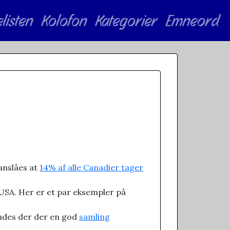
elisten
Kolofon
Kategorier
Emneord
 anslåes at
14% af alle Canadier tager
USA. Her er et par eksempler på
findes der der en god
samling