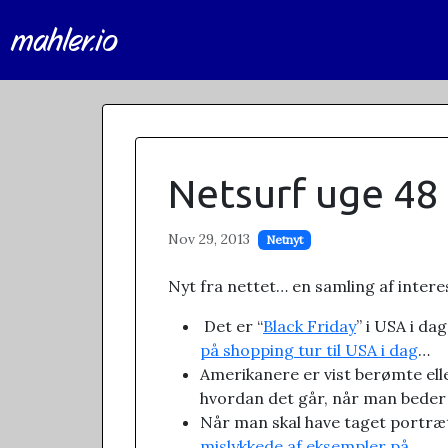
mahler.io
Netsurf uge 48
Nov 29, 2013
Netnyt
Nyt fra nettet… en samling af intere
Det er “
Black Friday
” i USA i da
på shopping tur til USA i dag
…
Amerikanere er vist berømte ell
hvordan det går, når man bede
Når man skal have taget portræt 
mislykkede af eksempler på
.