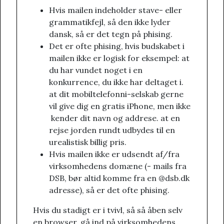
Hvis mailen indeholder stave- eller
grammatikfejl, så den ikke lyder
dansk, så er det tegn på phising.
Det er ofte phising, hvis budskabet i
mailen ikke er logisk for eksempel: at
du har vundet noget i en
konkurrence, du ikke har deltaget i.
at dit mobiltelefonni-selskab gerne
vil give dig en gratis iPhone, men ikke
kender dit navn og addrese. at en
rejse jorden rundt udbydes til en
urealistisk billig pris.
Hvis mailen ikke er udsendt af/fra
virksomhedens domæne (- mails fra
DSB, bør altid komme fra en @dsb.dk
adresse), så er det ofte phising.
Hvis du stadigt er i tvivl, så så åben selv
en browser, gå ind på virksomhedens