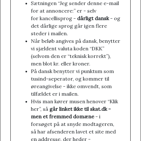
Sætningen “Jeg sender denne e-mail
for at annoncere:” er - selv
for kancellisprog -
dårligt dansk
- og
det dårlige sprog går igen flere
steder i mailen.
Når beløb angives på dansk, benytter
vi sjældent valuta koden “DKK”
(selvom den er “teknisk korrekt”),
men blot kr. eller kroner.
På dansk benytter vi punktum som
tusind-seperator, og kommer til
øreangivelse - ikke omvendt, som
tilfældet er i mailen.
Hvis man kører musen henover “Klik
her”, så
går linket ikke til skat.dk -
men et fremmed domæne
- i
forsøget på at snyde modtageren,
så har afsenderen lavet et site med
en addresse, der heder -