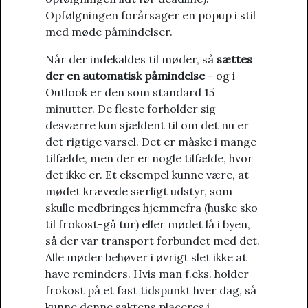
Opfølgningen forårsager en popup i stil
med møde påmindelser.
Når der indekaldes til møder, så
sættes
der en automatisk påmindelse
- og i
Outlook er den som standard 15
minutter. De fleste forholder sig
desværre kun sjældent til om det nu er
det rigtige varsel. Det er måske i mange
tilfælde, men der er nogle tilfælde, hvor
det ikke er. Et eksempel kunne være, at
mødet krævede særligt udstyr, som
skulle medbringes hjemmefra (huske sko
til frokost-gå tur) eller mødet lå i byen,
så der var transport forbundet med det.
Alle møder behøver i øvrigt slet ikke at
have reminders. Hvis man f.eks. holder
frokost på et fast tidspunkt hver dag, så
kunne denne saktens placeres i