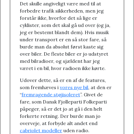
Det skulle angiveligt være med til at
forbedre trafik sikkerheden, men jeg
forstår ikke, hvorfor det så lige er
cyklister, som det skal gå ud over (og ja,
jeg er bestemt blandt dem). Hvis musik
under transport er en så stor fare, så
burde man da absolut først kaste sig
over biler. De fleste biler er jo udstyret
med bilradioer, og sjældent har jeg
været i en bil, hvor radioen ikke kørte.
Udover dette, så er en af de features,
som fremhæves i
vores nye bil
, at den er
“
fremragende støjisoleret
”. Givet de
fare, som Dansk Fjolleparti Folkeparti
påpeger, så er det jo at gå i den helt
forkerte retning. Der burde man jo
overveje, at forbyde alt andet end
cabriolet modeller
uden radio.