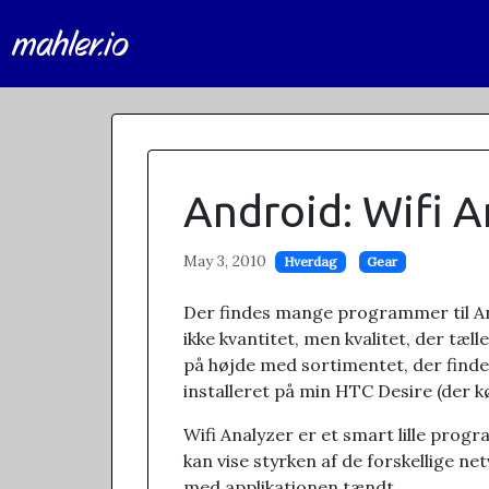
mahler.io
Android: Wifi A
May 3, 2010
Hverdag
Gear
Der findes mange programmer til Andr
ikke kvantitet, men kvalitet, der tæl
på højde med sortimentet, der findes 
installeret på min HTC Desire (der k
Wifi Analyzer er et smart lille prog
kan vise styrken af de forskellige n
med applikationen tændt.