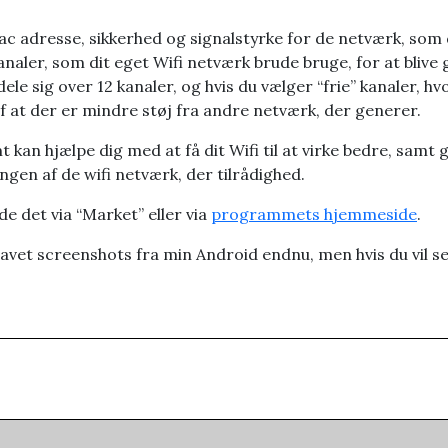
ac adresse, sikkerhed og signalstyrke for de netværk, som d
 kanaler, som dit eget Wifi netværk brude bruge, for at bliv
ele sig over 12 kanaler, og hvis du vælger “frie” kanaler, hv
af at der er mindre støj fra andre netværk, der generer.
kan hjælpe dig med at få dit Wifi til at virke bedre, samt g
en af de wifi netværk, der tilrådighed.
de det via “Market” eller via
programmets hjemmeside
.
 lavet screenshots fra min Android endnu, men hvis du vil se 