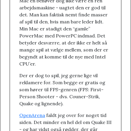
Mac’en behøver dog ikke være en ren
arbejdsmaskine - uagtet den er god til
det. Man kan faktisk nemt finde masser
af spil til den, hvis man bare leder lidt.
Min Mac er stadigt den “gamle”
PowerMac med PowerPC indmad. Det
betyder desværre, at der ikke er helt så
mange spil at vælge mellem, som der er
begyndt at komme til de nye med Intel
CPU’er.
Der er dog to spil, jeg gerne lige vil
reklamere for. Som begge er gratis og
som hører til FPS-genren (FPS: First-
Person Shooter - dvs. Couner-Strik,
Quake og lignende).
OpenArena
faldt jeg over for noget tid
siden. Det minder en hel del om Quake III
- og har vidst også rødder, der går