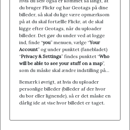
Hvis du selv også er kommet så langt, at
du bruger Flickr og har Geotags på dine
billeder, så skal du lige være opmærksom
på at du skal fortællle Flickr, at de skal
kigge efter Geotags, når du uploader
billeder. Det gør du under ved at logge
ind, finde “
you
” menuen, vælge “
Your
Account
” og under punktet (fanebladet)
“
Privacy & Settings
” findes punktet “
Who
will be able to see your stuff on a map
”,
som du måske skal ændre indstilling på…
Bemærk i øvrigt, at hvis du uploader
personlige billeder (billeder af der hvor
du bor eller lignende), så er det måske en
dårlig ide at vise hvor billedet er taget.