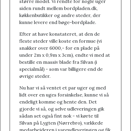
større model. Vi rendte for nogle uger
siden rundt mellem bordpladen.dk,
køkkenbutikker og andre steder, der
kunne levere end bøge-bordplade.
Efter at have konstateret, at den de
fleste steder ville koste en formue (vi
snakker over 6000,- for en plade på
under 2m x 0,9m x 3cm), endte vi med at
bestille en massiv blade fra Silvan (i
specialmål) - som var billigere end de
øvrige steder.
Nu har vi så ventet et par uger og med
lidt over en uges forsinkelse, kunne vi så
endeligt komme og hente den. Det
gjorde vi så, og selve udleveringen gik
sådan set også fint nok - vi kørte til
Silvan på Lygten (Nørrebro), vækkede
medarbejderen i vareudleveringen og fik