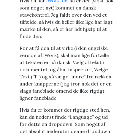
Hvis du har
iWork ’08
, så er der (vidst nok
som noget nyt) kommet en dansk
stavekontrol. Jeg faldt over den ved et
tilfælde, så hvis du heller ikke lige har lagt
mærke til den, så er her lidt hjælp til at
finde den.
For at få den til at virke (i den engelske
version af iWork), skal man lige fortælle
at teksten er på dansk. Vælg al tekst i
dokumentet, og åbn “inspector”, Vælge
Text (“T”) og så vælge “more” fra rækken
under knapperne (jeg tror nok det er en
slags faneblade omend de ikke rigtigt
ligner faneblade.
Hvis du er kommet det rigtige sted hen,
kan du nederst finde “Language” og ud
for dette en dropdown. Som noget af
det absolut nederste i denne dropdown