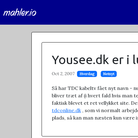
mahler.io
Yousee.dk er i 
Oct 2, 2007
Hverdag
Netnyt
Så har TDC kabeltv fået nyt navn - n
bliver træt af (i hvert fald hvis man
faktisk blevet et ret vellykket site.
tdconline.dk
, som vi normalt arbejder
plads, så kan man næsten kun være i