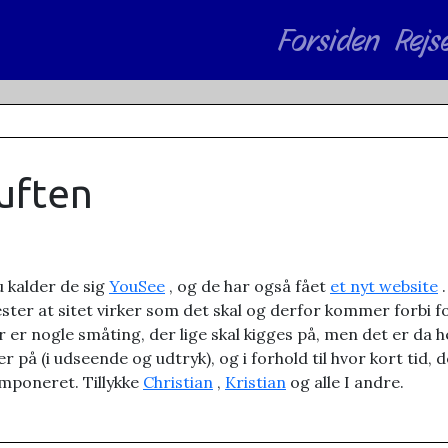
Forsiden
Rejs
luften
u kalder de sig
YouSee
, og de har også fået
et nyt website
.
 tester at sitet virker som det skal og derfor kommer forbi
 Der er nogle småting, der lige skal kigges på, men det er da
 på (i udseende og udtryk), og i forhold til hvor kort tid, de
mponeret. Tillykke
Christian
,
Kristian
og alle I andre.