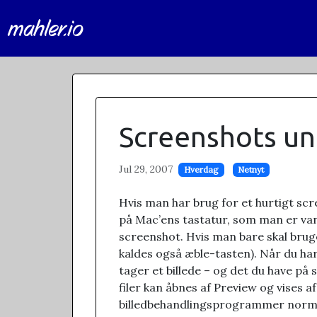
mahler.io
Screenshots u
Jul 29, 2007
Hverdag
Netnyt
Hvis man har brug for et hurtigt scr
på Mac’ens tastatur, som man er vandt
screenshot. Hvis man bare skal brug
kaldes også æble-tasten). Når du har
tager et billede – og det du have på
filer kan åbnes af Preview og vises a
billedbehandlingsprogrammer norma