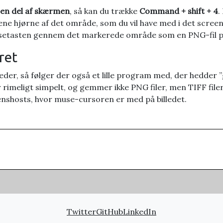
 en del af skærmen
, så kan du trække
Command + shift + 4
.
t ene hjørne af det område, som du vil have med i det scree
usetasten gennem det markerede område som en PNG-fil på
ret
heder, så følger der også et lille program med, der hedder ”g
rimeligt simpelt, og gemmer ikke PNG filer, men TIFF file
enshosts, hvor muse-cursoren er med på billedet.
Twitter
GitHub
LinkedIn