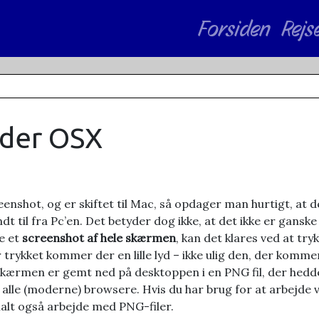
Forsiden
Rejs
nder OSX
eenshot, og er skiftet til Mac, så opdager man hurtigt, at 
 til fra Pc’en. Det betyder dog ikke, at det ikke er ganske e
e et
screenshot af hele skærmen
, kan det klares ved at try
 trykket kommer der en lille lyd – ikke ulig den, der komm
 skærmen er gemt ned på desktoppen i en PNG fil, der hedder
f alle (moderne) browsere. Hvis du har brug for at arbejde v
lt også arbejde med PNG-filer.