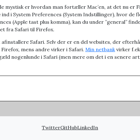
le mystisk er hvordan man fortæller Mac’en, at det nu er Fir
nd i System Preferences (System Indstillinger), hvor de fle
rences (Apple tast plus komma), kan du under ”general” find
 fra Safari til Firefox.
finstallere Safari. Selv der er en del websites, der efterhån
i Firefox, mens andre virker i Safari.
Min netbank
virker f.e
ngæld nogenlunde i Safari (men mere om det i en senere arti
Twitter
GitHub
LinkedIn