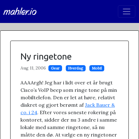
mahler.io
Ny ringetone
Aug 11, 2006
Gear
Hverdag
Mobil
AAAArgh! Jeg har i lidt over et år brugt
Cisco’s VoIP beep som ringe tone på min
mobiltelefon. Den er let at høre, relativt
diskret og gjort berømt af
Jack Bauer &
co. i 24
. Efter vores seneste rokering på
kontoret, sidder der nu 3 andre i samme
lokale med samme ringetone, så nu
måtte den dø. At vælge en ny ringetoner