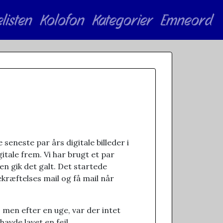
elisten
Kolofon
Kategorier
Emneord
 seneste par års digitale billeder i
itale frem. Vi har brugt et par
en gik det galt. Det startede
kræftelses mail og få mail når
 men efter en uge, var der intet
avde lavet en fejl.