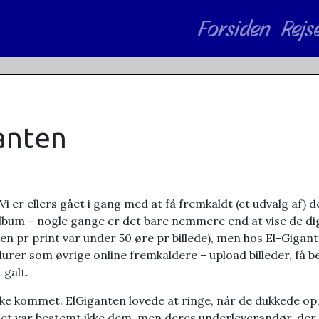
Forsiden
Rejs
ganten
 er ellers gået i gang med at få fremkaldt (et udvalg af) de
i album – nogle gange er det bare nemmere end at vise de dig
isen pr print var under 50 øre pr billede), men hos El-Gigant
er som øvrige online fremkaldere – upload billeder, få be
 galt.
 ikke kommet. ElGiganten lovede at ringe, når de dukkede op,
 det var bestemt ikke dem, men deres underleverandør, der h