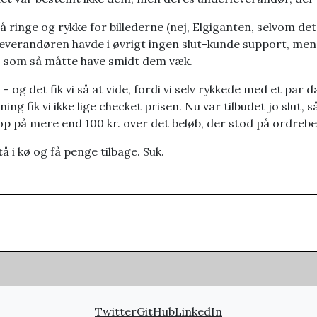
 ringe og rykke for billederne (nej, Elgiganten, selvom det 
everandøren havde i øvrigt ingen slut-kunde support, men je
n, som så måtte have smidt dem væk.
 og det fik vi så at vide, fordi vi selv rykkede med et par 
ing fik vi ikke lige checket prisen. Nu var tilbudet jo slut, 
op på mere end 100 kr. over det beløb, der stod på ordrebe
å i kø og få penge tilbage. Suk.
Twitter
GitHub
LinkedIn