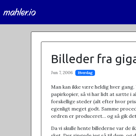
mahler.io
Billeder fra gi
Jun 7, 2006
Hverdag
Man kan ikke være heldig hver gang. Vi
papirkopier, så vi har lidt at sætte 
forskellige steder (alt efter hvor pr
egenligt meget godt. Samme procedur
ordren er produceret… og så gik det
Da vi skulle hente billederne var de
sket. Der ringede jeg så til dem, og