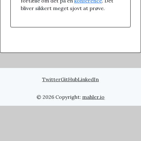
fortælle om det på en
konference
. Det
bliver sikkert meget sjovt at prøve.
Twitter
GitHub
LinkedIn
© 2026 Copyright:
mahler.io