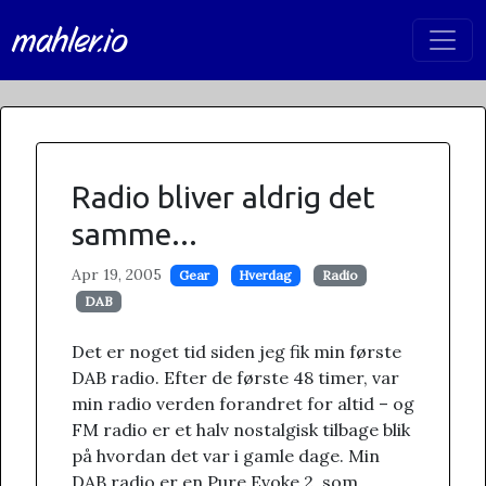
mahler.io
Radio bliver aldrig det
samme...
Apr 19, 2005
Gear
Hverdag
Radio
DAB
Det er noget tid siden jeg fik min første
DAB radio. Efter de første 48 timer, var
min radio verden forandret for altid – og
FM radio er et halv nostalgisk tilbage blik
på hvordan det var i gamle dage. Min
DAB radio er en Pure Evoke 2, som