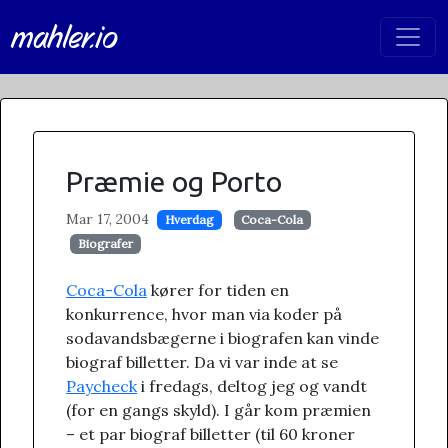
mahler.io
Præmie og Porto
Mar 17, 2004
Hverdag
Coca-Cola
Biografer
Coca-Cola
kører for tiden en
konkurrence, hvor man via koder på
sodavandsbægerne i biografen kan vinde
biograf billetter. Da vi var inde at se
Paycheck
i fredags, deltog jeg og vandt
(for en gangs skyld). I går kom præmien
– et par biograf billetter (til 60 kroner